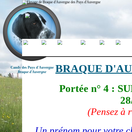
BRAQUE D'AU
Candy des Puys d'Auvergne
Braque d'Auvergne
Portée n° 4 : SU
28
(Pensez à r
Un prénom pour votre 