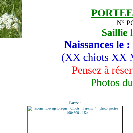
PORTEE
N° P
Sailli
Naissances le
(XX
chiots XX 
Pensez à réser
Photos d
Portée :