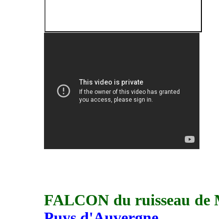
FALCON du ruissea
Puys d'Auvergne